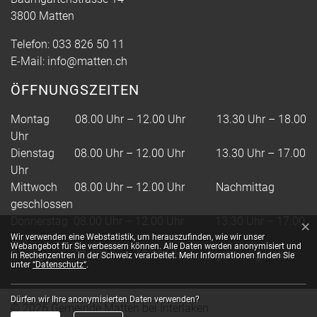
3800 Matten
Telefon:
033 826 50 11
E-Mail:
info@matten.ch
ÖFFNUNGSZEITEN
Montag 08.00 Uhr – 12.00 Uhr 13.30 Uhr – 18.00
Uhr
Dienstag 08.00 Uhr – 12.00 Uhr 13.30 Uhr – 17.00
Uhr
Mittwoch 08.00 Uhr – 12.00 Uhr Nachmittag
geschlossen
Donnerstag 08.00 Uhr – 12.00 Uhr 13.30 Uhr – 17.00
×
Webstatistik
Uhr
Wir verwenden eine Webstatistik, um herauszufinden, wie wir unser
Webangebot für Sie verbessern können. Alle Daten werden anonymisiert und
Freitag 08.00 Uhr – 15.00 Uhr durchgehend geöffnet
in Rechenzentren in der Schweiz verarbeitet. Mehr Informationen finden Sie
unter
“Datenschutz“
.
Dürfen wir Ihre anonymisierten Daten verwenden?
© 2026 Gemeinde Matten bei Interlaken