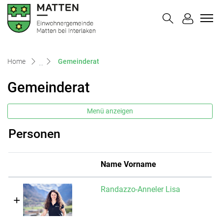
Matten bei Interlaken
zur Startseite
Direkt zur Hauptnavigation
Direkt zum Inhalt
Direkt zur Suche
Direkt zum Stichwortverzeichnis
(ausgewählt)
Home
Gemeinderat
Gemeinderat
Menü anzeigen
Personen
Name Vorname
Randazzo-Anneler Lisa